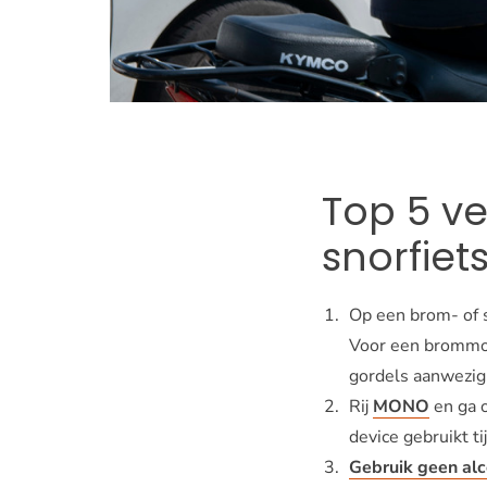
Top 5 v
snorfiet
Op een brom- of 
Voor een brommob
gordels aanwezig 
Rij
MONO
en ga o
device gebruikt ti
Gebruik geen alc