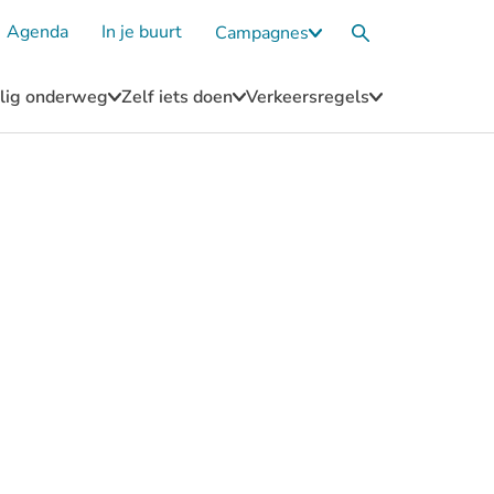
Agenda
In je buurt
Campagnes
Submenu
Zoekvak
Campagnes
eilig onderweg
Zelf iets doen
Verkeersregels
u
Submenu
Submenu
Submenu
Blijf
Zelf
Verkeersregel
n
veilig
iets
onderweg
doen