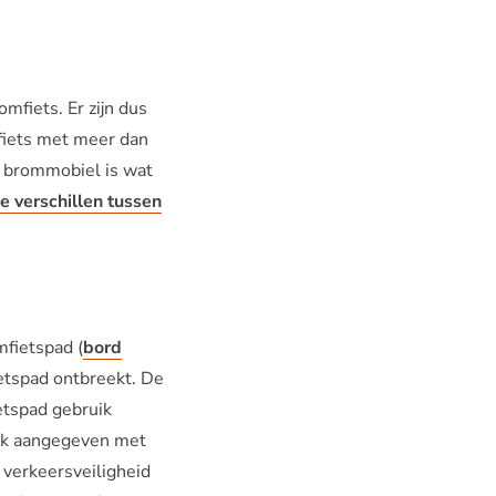
mfiets. Er zijn dus
fiets met meer dan
n brommobiel is wat
e verschillen tussen
omfietspad (
bord
fietspad ontbreekt. De
etspad gebruik
ook aangegeven met
 verkeersveiligheid