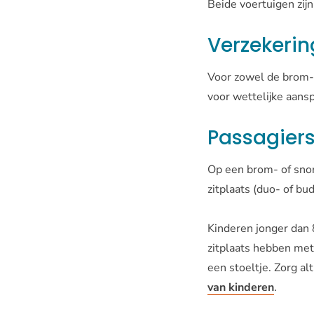
Beide voertuigen zij
Verzekering
Voor zowel de brom- 
voor wettelijke aansp
Passagier
Op een brom- of sno
zitplaats (duo- of bu
Kinderen jonger dan 
zitplaats hebben met
een stoeltje. Zorg a
van kinderen
.