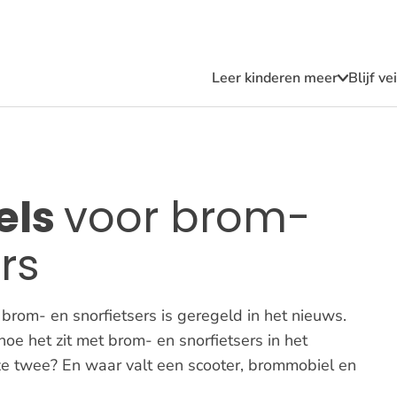
Leer kinderen meer
Blijf v
Submen
Leer
kindere
meer
els
voor brom-
rs
 brom- en snorfietsers is geregeld in het nieuws.
oe het zit met brom- en snorfietsers in het
eze twee? En waar valt een scooter, brommobiel en