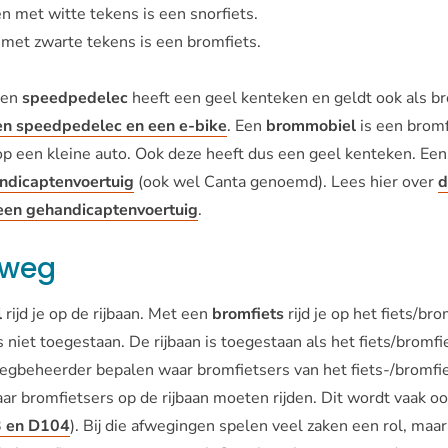
 met witte tekens is een snorfiets.
met zwarte tekens is een bromfiets.
een
speedpedelec
heeft een geel kenteken en geldt ook als bro
een speedpedelec en een e-bike
. Een
brommobiel
is een brom
 op een kleine auto. Ook deze heeft dus een geel kenteken. Ee
ndicaptenvoertuig
(ook wel Canta genoemd). Lees hier over
d
een gehandicaptenvoertuig
.
 weg
l
rijd je op de rijbaan. Met een
bromfiets
rijd je op het fiets/br
 is niet toegestaan. De rijbaan is toegestaan als het fiets/brom
gbeheerder bepalen waar bromfietsers van het fiets-/bromfi
r bromfietsers op de rijbaan moeten rijden. Dit wordt vaak 
 en D104
). Bij die afwegingen spelen veel zaken een rol, maar