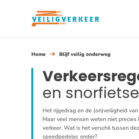
Overslaan
en
naar
de
inhoud
gaan
Home
Blijf veilig onderweg
Verkeersreg
en snorfietse
Het rijgedrag en de (on)veiligheid van
Maar veel mensen weten niet precies h
verkeer. Wat is het verschil tussen d
speedpedelec onder?