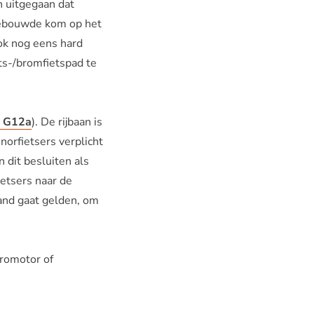
n uitgegaan dat
bebouwde kom op het
ok nog eens hard
ts-/bromfietspad te
d G12a
). De rijbaan is
norfietsers verplicht
 dit besluiten als
ietsers naar de
land gaat gelden, om
tromotor of