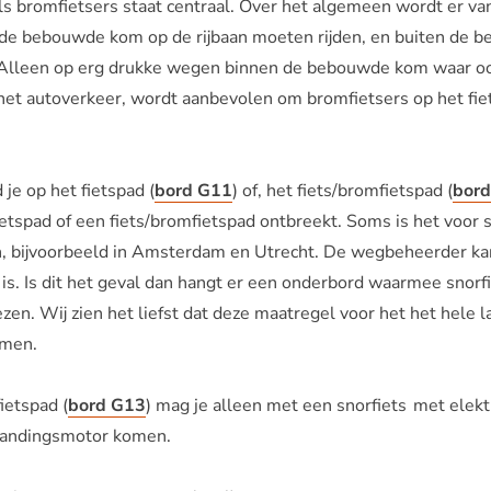
als bromfietsers staat centraal. Over het algemeen wordt er va
 de bebouwde kom op de rijbaan moeten rijden, en buiten de 
. Alleen op erg drukke wegen binnen de bebouwde kom waar o
et autoverkeer, wordt aanbevolen om bromfietsers op het fie
d je op het fietspad (
bord G11
) of, het fiets/bromfietspad (
bor
etspad of een fiets/bromfietspad ontbreekt. Soms is het voor s
den, bijvoorbeeld in Amsterdam en Utrecht. De wegbeheerder kan
 is. Is dit het geval dan hangt er een onderbord waarmee snorf
zen. Wij zien het liefst dat deze maatregel voor het het hele 
omen.
ietspad (
bord G13
) mag je alleen met een snorfiets met elek
brandingsmotor komen.