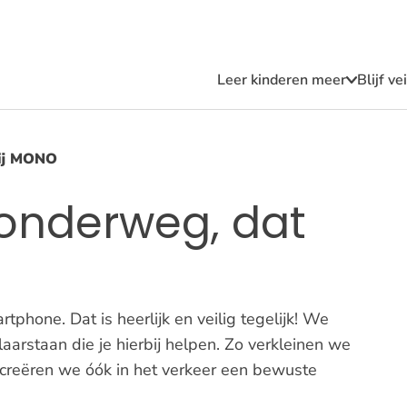
Leer kinderen meer
Blijf v
Submen
Leer
kindere
meer
 rij MONO
onderweg, dat
phone. Dat is heerlijk en veilig tegelijk! We
aarstaan die je hierbij helpen. Zo verkleinen we
creëren we óók in het verkeer een bewuste