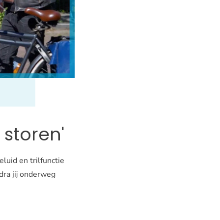
t storen'
luid en trilfunctie
dra jij onderweg