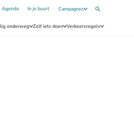
Agenda
In je buurt
Campagnes
Submenu
Zoekvak
Campagnes
eilig onderweg
Zelf iets doen
Verkeersregels
u
Submenu
Submenu
Submenu
Blijf
Zelf
Verkeersregel
n
veilig
iets
onderweg
doen