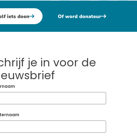
elf iets doen
Of word donateur
chrijf je in voor de
ieuwsbrief
rnaam
ternaam