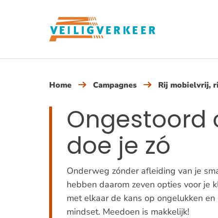
Overslaan
en
naar
de
inhoud
gaan
Home
Campagnes
Rij mobielvrij,
Ongestoord 
doe je zó
Onderweg zónder afleiding van je smart
hebben daarom zeven opties voor je kl
met elkaar de kans op ongelukken en 
mindset. Meedoen is makkelijk!