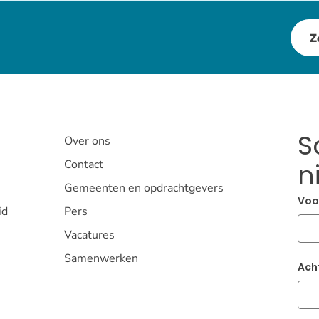
Z
S
Over ons
Contact
n
Gemeenten en opdrachtgevers
Voo
id
Pers
Vacatures
Samenwerken
Ach