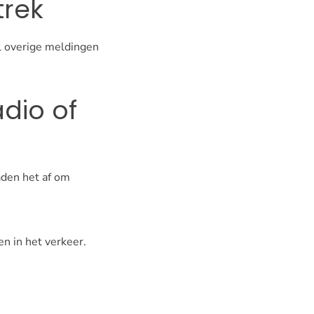
trek
el overige meldingen
adio of
raden het af om
en in het verkeer.