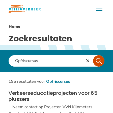
Overslaan
Menu
en
naar
Home
de
inhoud
Zoekresultaten
gaan
Waar
ben
je
naar
195 resultaten voor
Opfriscursus
op
Verkeerseducatieprojecten voor 65-
zoek?
plussers
… Neem contact op Projecten VVN Kilometers