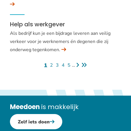
Help als werkgever
Als bedrijf kun je een bijdrage leveren aan veilig
verkeer voor je werknemers én degenen die zij
onderweg tegenkomen.
Huidige
1
Eenvoudige
2
Eenvoudige
3
Eenvoudige
4
Eenvoudige
5
…
Volgende
Laatste
pagina
pagina
pagina
pagina
pagina
pagina
pagina
Meedoen
is makkelijk
Zelf iets doen