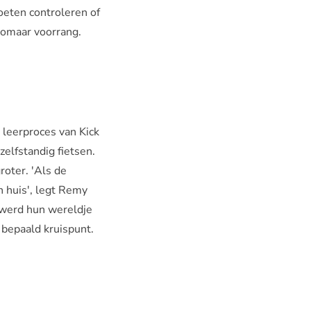
oeten controleren of
zomaar voorrang.
 leerproces van Kick
zelfstandig fietsen.
roter. 'Als de
n huis', legt Remy
n werd hun wereldje
 bepaald kruispunt.