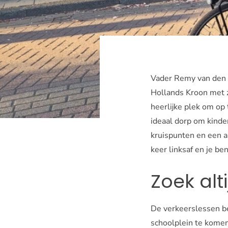
Vader Remy van den D
Hollands Kroon met z
heerlijke plek om op 
ideaal dorp om kinde
kruispunten en een aa
keer linksaf en je ben
Zoek alt
De verkeerslessen be
schoolplein te komen