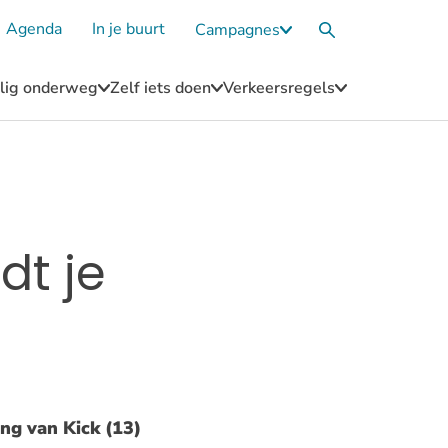
Agenda
In je buurt
Campagnes
Submenu
Zoekvak
Campagnes
eilig onderweg
Zelf iets doen
Verkeersregels
u
Submenu
Submenu
Submenu
Blijf
Zelf
Verkeersregel
n
veilig
iets
onderweg
doen
dt je
ng van Kick (13)