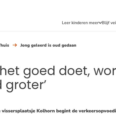
Leer kinderen meer
Blijf v
Submen
Leer
kindere
meer
Thuis
Jong geleerd is oud gedaan
e het goed doet, wor
 groter’
 vissersplaatsje Kolhorn begint de verkeersopvoedi