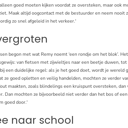
t alleen goed moeten kijken voordat ze oversteken, maar ook m
ziet. Maak altijd oogcontact met de bestuurder en neem nooit 
dig zo snel afgeleid in het verkeer.'
vergroten
tsen begon met wat Remy noemt ‘een rondje om het blok’. Het
gewijs: van fietsen met zijwieltjes naar een beetje duwen, tot 
j een duidelijke regel: als je het goed doet, wordt je wereld g
dat ze goed opletten en veilig handelden, mochten ze verder va
n fout maakten, zoals blindelings een kruispunt oversteken, da
r. Dan mochten ze bijvoorbeeld niet verder dan het bos of een
m goed door.'
ee naar school