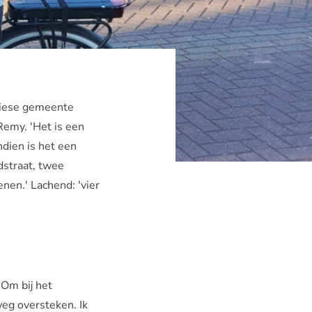
riese gemeente
Remy. 'Het is een
ndien is het een
dstraat, twee
enen.' Lachend: 'vier
Om bij het
weg oversteken. Ik