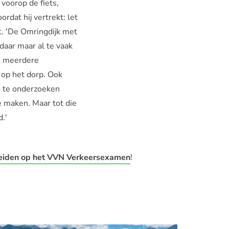
 voorop de fiets,
dat hij vertrekt: let
t. 'De Omringdijk met
daar maar al te vaak
en meerdere
op het dorp. Ook
n te onderzoeken
e maken. Maar tot die
.'
eiden op het VVN Verkeersexamen
!