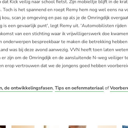
t Kick veilig naar school fietst. Zijn mobieltje blijft in de krat
s. Toch is het spannend en roept Remy hem nog wel eens na voor
j kou, scan je omgeving en pas op als je de Omringdijk overgaa
is een gevaarlijk punt', legt Remy uit. 'Automobilisten rijden 
eenkomst van een stichting waar ik vrijwilligerswerk doe kwam
m onderwerpen bespreekbaar te maken die betrekking hebben 
land was bij deze avond aanwezig. VVN heeft toen laten wete
er zijn om de Omringdijk en de aansluitende N-weg veiliger t
n en erop vertrouwen dat we de jongens goed hebben voorbereid
n, de ontwikkelingsfasen
,
Tips en oefenmateriaal
of
Voorber