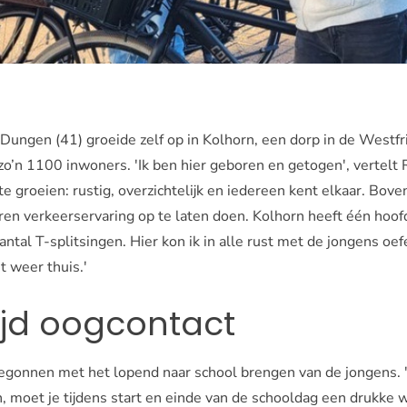
ungen (41) groeide zelf op in Kolhorn, een dorp in de Westf
o’n 1100 inwoners. 'Ik ben hier geboren en getogen', vertelt 
te groeien: rustig, overzichtelijk en iedereen kent elkaar. Bove
ren verkeerservaring op te laten doen. Kolhorn heeft één hoof
ntal T‑splitsingen. Hier kon ik in alle rust met de jongens oef
t weer thuis.'
ijd oogcontact
gonnen met het lopend naar school brengen van de jongens. '
, moet je tijdens start en einde van de schooldag een drukke 