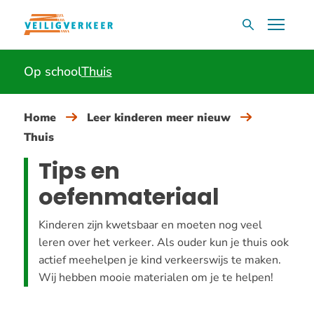
Overslaan
Menu
Zoekvak
en
naar
Op school
Thuis
de
inhoud
gaan
Home
Leer kinderen meer nieuw
Thuis
Tips en
oefenmateriaal
Kinderen zijn kwetsbaar en moeten nog veel
leren over het verkeer. Als ouder kun je thuis ook
actief meehelpen je kind verkeerswijs te maken.
Wij hebben mooie materialen om je te helpen!