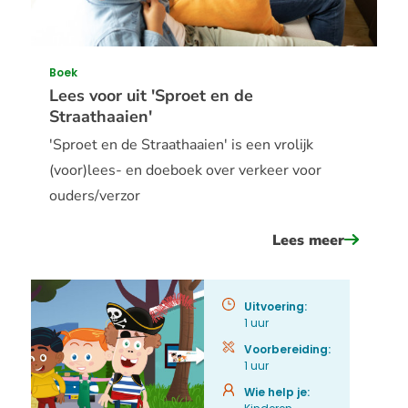
Boek
Lees voor uit 'Sproet en de
Straathaaien'
'Sproet en de Straathaaien' is een vrolijk
(voor)lees- en doeboek over verkeer voor
ouders/verzor
Lees meer
over
lees
voor
Uitvoering:
uit
1 uur
&#039;s
Voorbereiding:
1 uur
en
de
Wie help je: