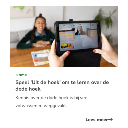
goed
voorbere
naar
de
brugklas
Game
Speel 'Uit de hoek' om te leren over de
dode hoek
Kennis over de dode hoek is bij veel
volwassenen weggezakt.
Lees meer
over
speel