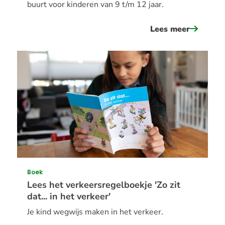
buurt voor kinderen van 9 t/m 12 jaar.
Lees meer
over
doe
de
vvn
codespe
Boek
Lees het verkeersregelboekje 'Zo zit
dat... in het verkeer'
Je kind wegwijs maken in het verkeer.