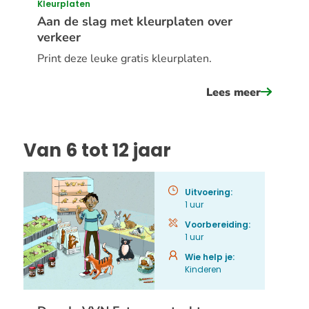
Kleurplaten
Aan de slag met kleurplaten over
verkeer
Print deze leuke gratis kleurplaten.
Lees meer
over
aan
de
Van 6 tot 12 jaar
slag
met
kleurpla
Uitvoering:
1 uur
over
Voorbereiding:
verkeer
1 uur
Wie help je:
Kinderen