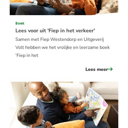
Boek
Lees voor uit 'Fiep in het verkeer'
Samen met Fiep Westendorp en Uitgeverij
Volt hebben we het vrolijke en leerzame boek
'Fiep in het
Lees meer
over
lees
voor
uit
&#039;fi
in
het
verkeer