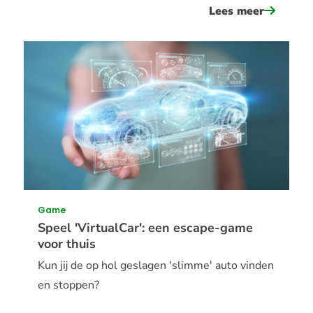
Lees meer
over
speel
&#039;w
pop&#03
over
afleidin
op
de
fiets
Game
Speel 'VirtualCar': een escape-game
voor thuis
Kun jij de op hol geslagen 'slimme' auto vinden
en stoppen?