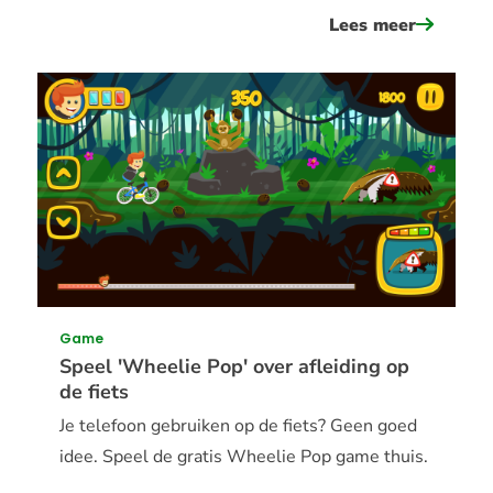
Lees meer
over
lees
het
verkeers
&#039;z
zit
dat...
in
het
verkeer
Game
Speel 'Wheelie Pop' over afleiding op
de fiets
Je telefoon gebruiken op de fiets? Geen goed
idee. Speel de gratis Wheelie Pop game thuis.