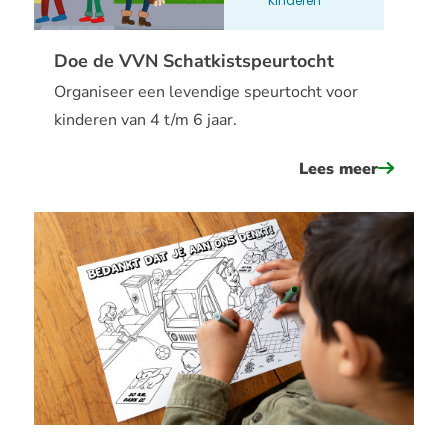
Kinderen
straatha
Doe de VVN Schatkistspeurtocht
Organiseer een levendige speurtocht voor
kinderen van 4 t/m 6 jaar.
Lees meer
over
doe
de
vvn
schatkis