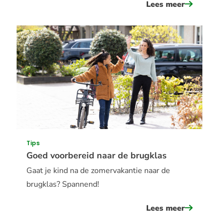
Lees meer
over
speel
&#039;vi
een
escape-
game
voor
thuis
Tips
Goed voorbereid naar de brugklas
Gaat je kind na de zomervakantie naar de
brugklas? Spannend!
Lees meer
over