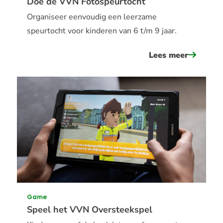
Doe de VVN Fotospeurtocht
Organiseer eenvoudig een leerzame
speurtocht voor kinderen van 6 t/m 9 jaar.
Lees meer
over
doe
de
vvn
fotospeu
Game
Speel het VVN Oversteekspel