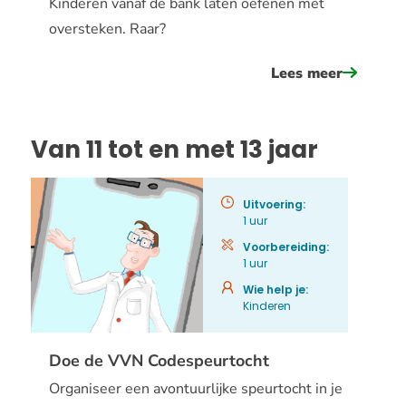
Kinderen vanaf de bank laten oefenen met
oversteken. Raar?
Lees meer
over
speel
het
Van 11 tot en met 13 jaar
vvn
overstee
Uitvoering:
1 uur
Voorbereiding:
1 uur
Wie help je:
Kinderen
Doe de VVN Codespeurtocht
Organiseer een avontuurlijke speurtocht in je