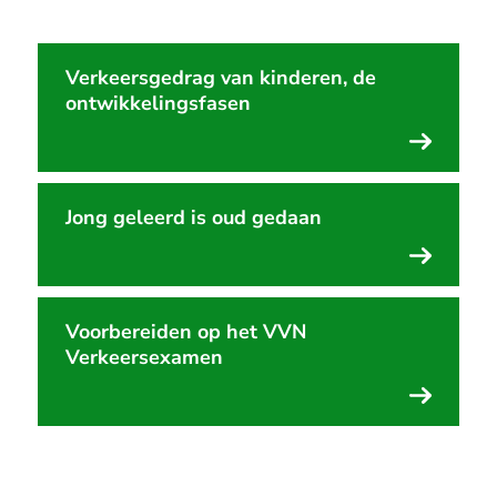
&#039;ui
de
Verkeersgedrag van kinderen, de
hoek&#0
ontwikkelingsfasen
om
te
leren
Jong geleerd is oud gedaan
over
de
dode
hoek
Voorbereiden op het VVN
Verkeersexamen