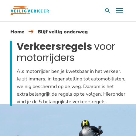
Overslaan
Menu
Zoekvak
en
naar
Home
Blijf veilig onderweg
de
inhoud
Verkeersregels
voor
gaan
motorrijders
Als motorrijder ben je kwetsbaar in het verkeer.
Je zit immers, in tegenstelling tot automobilisten,
weinig beschermd op de weg. Daarom is het
extra belangrijk de regels op te volgen. Hieronder
vind je de 5 belangrijkste verkeersregels.