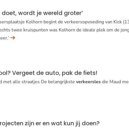
d doet, wordt je wereld groter’
ssersplaatsje Kolhorn begint de verkeersopvoeding van Kick (1
echts twee kruispunten was Kolhorn de ideale plek om de jonge
eer.’
ool? Vergeet de auto, pak de fiets!
d met alle straatjes De belangrijkste
verkeersles
die Maud mee
rojecten zijn er en wat kun jij doen?