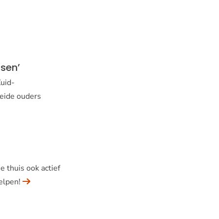
tsen’
uid-
beide ouders
 thuis ook actief
elpen!