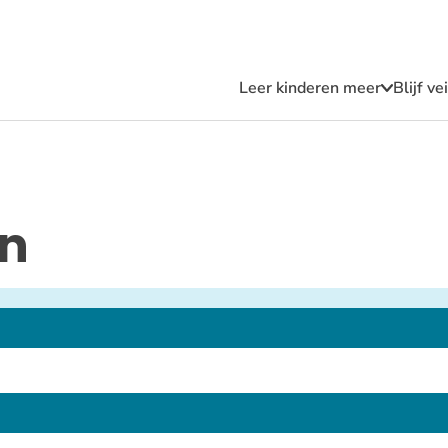
Leer kinderen meer
Blijf v
Submen
Leer
kindere
meer
en