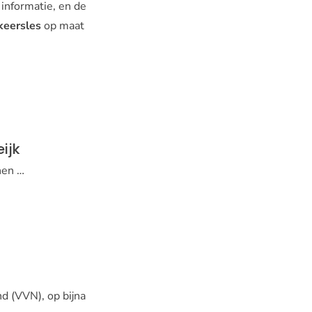
 informatie, en de
keersles
op maat
eijk
nen …
d (VVN), op bijna