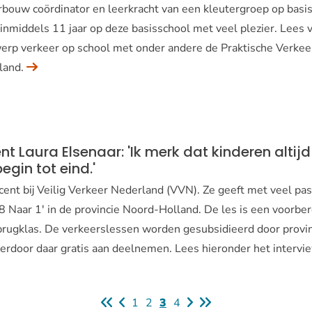
rbouw coördinator en leerkracht van een kleutergroep op basi
 inmiddels 11 jaar op deze basisschool met veel plezier. Lees 
erp verkeer op school met onder andere de Praktische Verkee
land.
 Laura Elsenaar: 'Ik merk dat kinderen altijd
gin tot eind.'
ent bij Veilig Verkeer Nederland (VVN). Ze geeft met veel pas
8 Naar 1' in de provincie Noord-Holland. De les is een voorber
brugklas. De verkeerslessen worden gesubsidieerd door provi
erdoor daar gratis aan deelnemen. Lees hieronder het intervi
Eenvoudige
1
Eenvoudige
2
Huidige
3
Eenvoudige
4
Eerste
Vorige
Volgende
Laatste