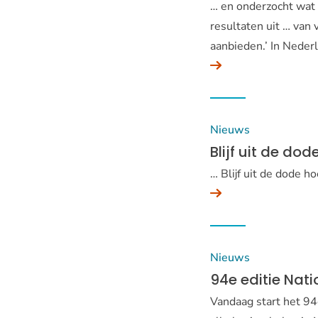
… en onderzocht wat
resultaten uit … va
aanbieden.’ In Neder
Nieuws
Blijf uit de do
… Blijf uit de dode h
Nieuws
94e editie Nat
Vandaag start het 94