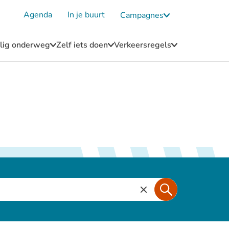
Agenda
In je buurt
Campagnes
Submenu
Campagnes
eilig onderweg
Zelf iets doen
Verkeersregels
u
Submenu
Submenu
Submenu
Blijf
Zelf
Verkeersregel
n
veilig
iets
onderweg
doen