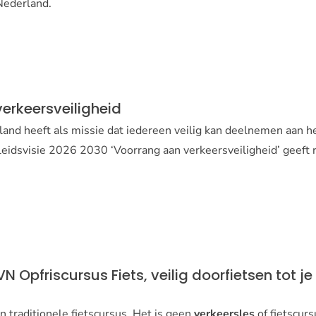
 Nederland.
erkeersveiligheid
land heeft als missie dat iedereen veilig kan deelnemen aan h
idsvisie 2026 2030 ‘Voorrang aan verkeersveiligheid’ geeft r
 Opfriscursus Fiets, veilig doorfietsen tot je 
 traditionele fietscursus. Het is geen
verkeersles
of fietscurs