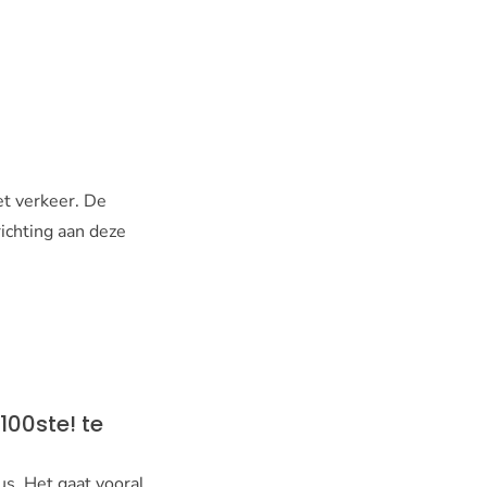
et verkeer. De
ichting aan deze
100ste! te
us. Het gaat vooral