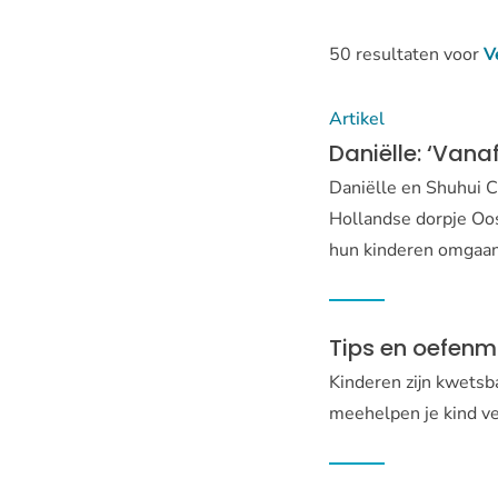
op
50 resultaten voor
V
zoek?
Artikel
Daniëlle: ‘Vana
Daniëlle en Shuhui C
Hollandse dorpje Oos
hun kinderen omgaan
Tips en oefenm
Kinderen zijn kwetsba
meehelpen je kind ve