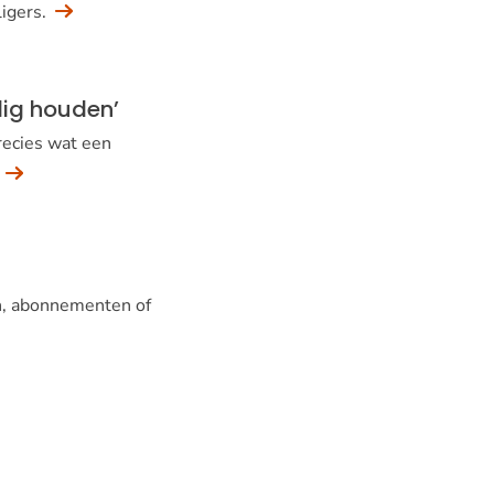
ligers.
ilig houden’
recies wat een
.
en, abonnementen of