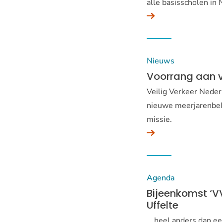
alle basisscholen in
Nieuws
Voorrang aan v
Veilig Verkeer Neder
nieuwe meerjarenbele
missie.
Agenda
Bijeenkomst ‘VVN
Uffelte
… heel anders dan een