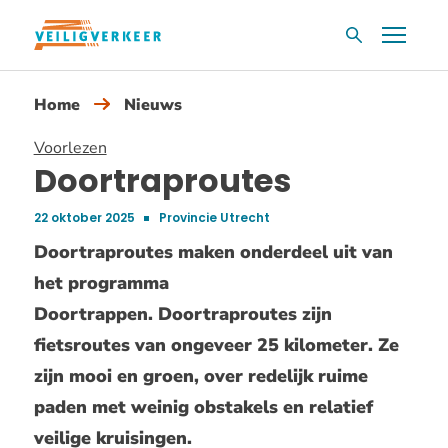
Overslaan
Menu
Zoekvak
en
naar
Home
Nieuws
de
inhoud
Voorlezen
gaan
Doortraproutes
22 oktober 2025
Provincie Utrecht
Publicatiedatum:
Doortraproutes maken onderdeel uit van
het programma
Doortrappen. Doortraproutes zijn
fietsroutes van ongeveer 25 kilometer. Ze
zijn mooi en groen, over redelijk ruime
paden met weinig obstakels en relatief
veilige kruisingen.