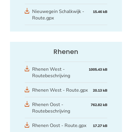
GPX
Nieuwegein Schalkwijk -
15.46 kB
bestand
Route.gpx
Rhenen
Rhenen West -
1005.43 kB
Routebeschrijving
GPX
Rhenen West - Route.gpx
20.13 kB
bestand
Rhenen Oost -
762.82 kB
Routebeschrijving
GPX
Rhenen Oost - Route.gpx
17.27 kB
bestand